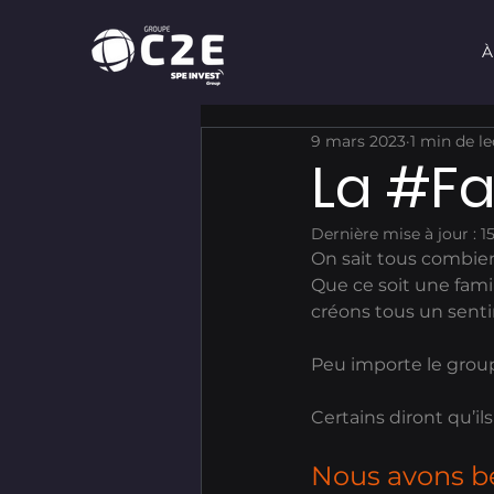
À
9 mars 2023
1 min de l
La #Fa
Dernière mise à jour :
1
On sait tous combien
Que ce soit une famil
créons tous un senti
Peu importe le groupe
Certains diront qu’i
Nous avons be