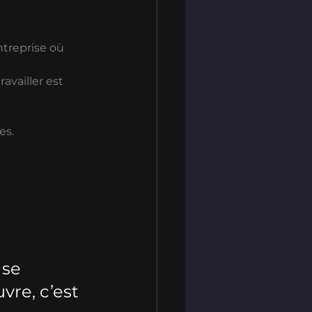
ntreprise où 
vailler est 
es.
 se 
vre, c’est 